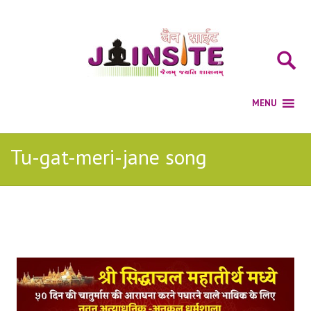
Tu-gat-meri-jane song
Posts Tagged with: