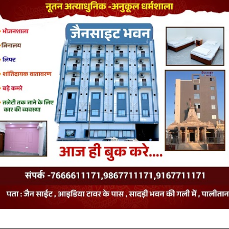
 Modi
Bharat Shah
Jain