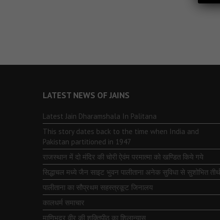
LATEST NEWS OF JAINS
Latest Jain Dharamshala In Palitana
This story dates back to the time when India and
Pakistan partitioned in 1947
राजस्थान में दो मंदिर की चोरी ऐवंम परमात्मा को खण्डित किये गये
सिद्धाचल मध्ये जैन साइट भुवन पालीताना अनेक सुविधा से सुशोभित तीर्थ
पालीताना का सौप्रथम सहस्त्रकूट जिनालय
कालधर्म समाचार
माणिभद्र वीर की शक्तिपीठ का शिलान्यास