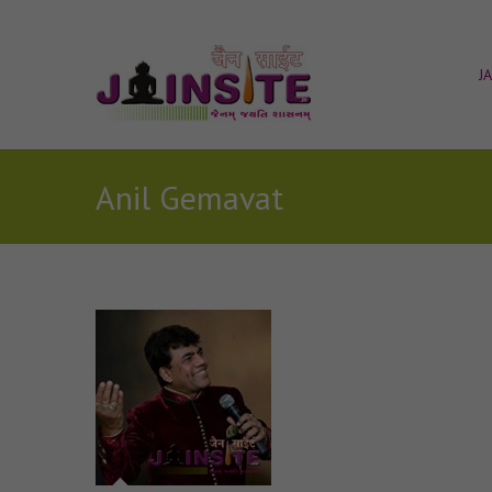
J
Anil Gemavat