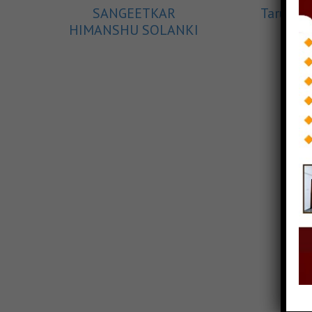
SANGEETKAR
Tarun C.
HIMANSHU SOLANKI