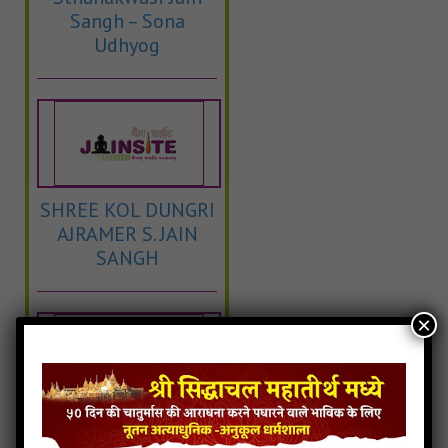
Sangh – Sona
Udhyog
SHREE KOL DUNGRI
AJRAMER S. JAIN
SANGH
×
SHREE J.B.NAGAR
AJRAMER S. JAIN