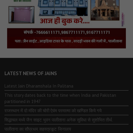
LATEST NEWS OF JAINS
Latest Jain Dharamshala In Palitana
This story dates back to the time when India and Pakistan
partitioned in 1947
राजस्थान में दो मंदिर की चोरी ऐवंम परमात्मा को खण्डित किये गये
सिद्धाचल मध्ये जैन साइट भुवन पालीताना अनेक सुविधा से सुशोभित तीर्थ.
पालीताना का सौप्रथम सहस्त्रकूट जिनालय