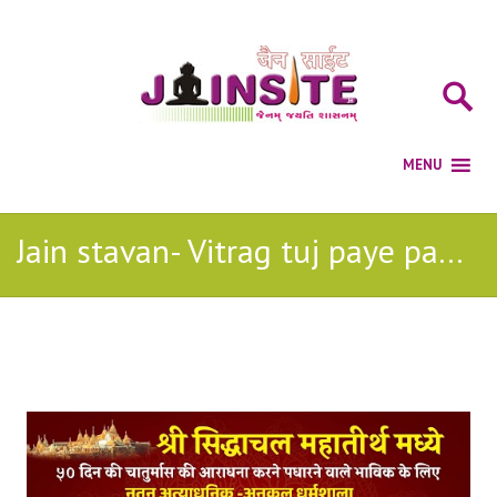
Jain stavan- Vitrag tuj paye padi jain stavan
Posts Tagged with: