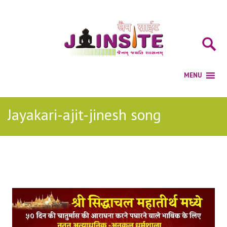
Jayakari-ajit-jinesh song
Posts Tagged with: