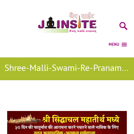
Shree-Malli-Swami-Re-Pranamu jain bhajan
Posts Tagged with: